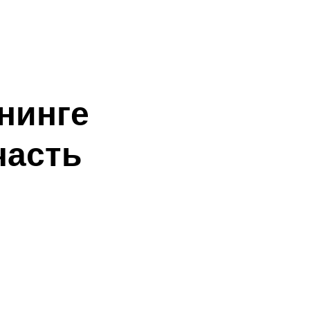
нинге
часть